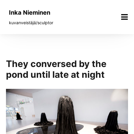
Siirry
sisältöön
Inka Nieminen
kuvanveistäjä/sculptor
They conversed by the
pond until late at night