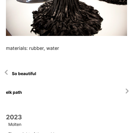
materials: rubber, water
Artikkelien
So beautiful
selaus
elk path
2023
Molten