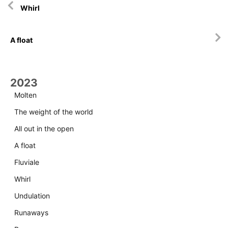
Whirl
selaus
A float
2023
Molten
The weight of the world
All out in the open
A float
Fluviale
Whirl
Undulation
Runaways