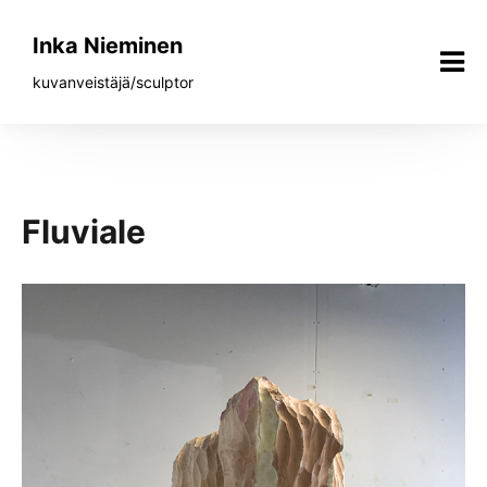
Siirry
sisältöön
Inka Nieminen
kuvanveistäjä/sculptor
Fluviale